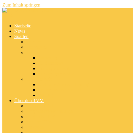
Zum Inhalt springen
Menü
Startseite
News
Sparten
Handball
Tischtennis
Turnen
Turnzwerge
Kinderturnen
Fitnessgymnastik
Seniorengymnastik
Leichtathletik
Kraft und Ausdauertraining
Laufen und Montainbike
Walking
Über den TVM
Chronik TVM
Mitgliederversammlungen
Mitgliedsantrag
Satzung TVM
Impressum
Datenschutzerklärung