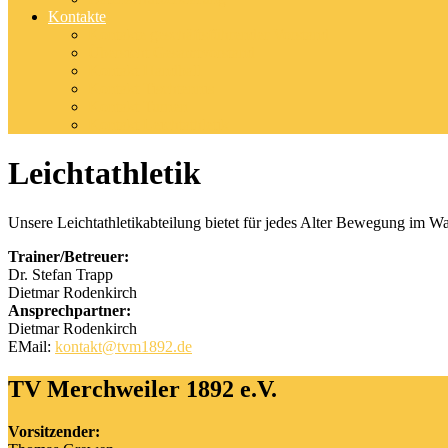
Kontakte
Kontakte geschäftsführender Vorstand
Übersicht Gesamtvorstand
Kontakt Handball
Kontakt Tischtennis
Kontakt Turnen
Kontakt Leichtathletik
Leichtathletik
Unsere Leichtathletikabteilung bietet für jedes Alter Bewegung im Wa
Trainer/Betreuer:
Dr. Stefan Trapp
Dietmar Rodenkirch
Ansprechpartner:
Dietmar Rodenkirch
EMail:
kontakt@tvm1892.de
TV Merchweiler 1892 e.V.
Vorsitzender: